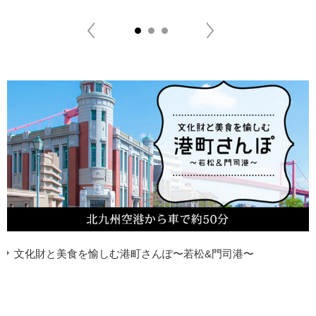
Previous
Next
1
2
3
文化財と美食を愉しむ港町さんぽ〜若松&門司港〜