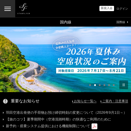
新規入会
ログイン
国内線
国際線
重要なお知らせ
お知らせ一覧へ
ご案内・注意事項
羽田空港出発便の手荷物お預け締切時刻の変更について（2026年9月1日～）
【旅のコツ】夏季期間中（空港混雑時期）の快適なご利用のために
新予約・搭乗システム提供における機能制限について