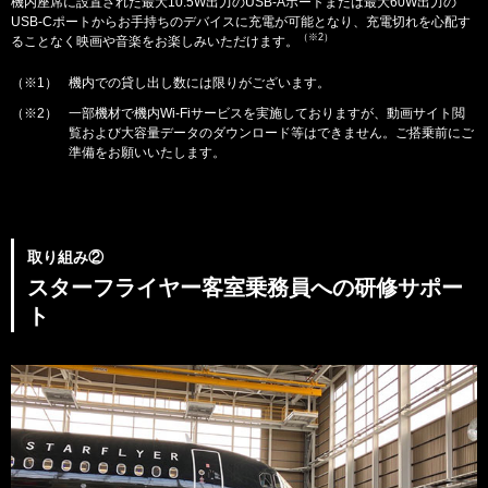
機内座席に設置された最大10.5W出力のUSB-Aポートまたは最大60W出力の
USB-Cポートからお手持ちのデバイスに充電が可能となり、充電切れを心配す
（※2）
ることなく映画や音楽をお楽しみいただけます。
（※1）
機内での貸し出し数には限りがございます。
（※2）
一部機材で機内Wi-Fiサービスを実施しておりますが、動画サイト閲
覧および大容量データのダウンロード等はできません。ご搭乗前にご
準備をお願いいたします。
取り組み②
スターフライヤー客室乗務員への研修サポー
ト