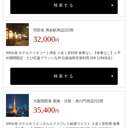
検索する
羽田発 博多駅周辺2日間
32,000
円
9/8出発 ホテルクリオコート博多 ２名１室利用 食事なし 【食事なし】☆予
約期間限定 たび応援プラン☆九州 往復福岡空港利用 (8/9 12時現在)
検索する
大阪関西発 新橋・汐留・虎の門周辺2日間
35,400
円
9/8出発 ホテルオリエンタルエクスプレス銀座ウエスト ２名１室利用 食事