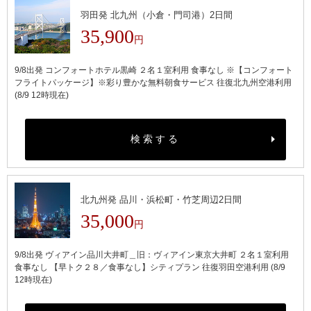
羽田発 北九州（小倉・門司港）2日間
35,900
円
9/8出発 コンフォートホテル黒崎 ２名１室利用 食事なし ※【コンフォート
フライトパッケージ】※彩り豊かな無料朝食サービス 往復北九州空港利用
(8/9 12時現在)
検索する
北九州発 品川・浜松町・竹芝周辺2日間
35,000
円
9/8出発 ヴィアイン品川大井町＿旧：ヴィアイン東京大井町 ２名１室利用
食事なし 【早トク２８／食事なし】シティプラン 往復羽田空港利用 (8/9
12時現在)