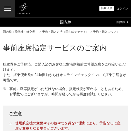
新規入会
ログイン
国内線
国際線
国内線（飛行機・航空券）
>
予約・購入方法（国内線チケット）
>
予約・購入について
事前座席指定サービスのご案内
航空券をご予約済、ご購入済のお客様は空港到着前に希望座席をご指定いただ
けます。
また、搭乗便出発の24時間前からはオンラインチェックインにて搭乗手続きが
可能です。
※
事前に座席指定がいただけない場合、指定状況が変わることもあるため、
お手数ではございますが、時間が経ってから再度お試しください。
ご注意
※
使用航空機の変更やその他やむを得ない理由により、予告なしに座
席が変更となる場合がございます。