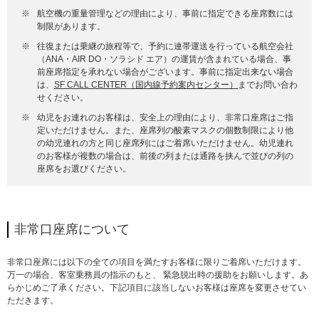
※
航空機の重量管理などの理由により、事前に指定できる座席数には
制限があります。
※
往復または乗継の旅程等で、予約に連帯運送を行っている航空会社
（ANA・AIR DO・ソラシド エア）の運賃が含まれている場合、事
前座席指定を承れない場合がございます。事前に指定出来ない場合
は、
SF CALL CENTER（国内線予約案内センター）
までお問い合わ
せください。
※
幼児をお連れのお客様は、安全上の理由により、非常口座席はご指
定いただけません。また、座席列の酸素マスクの個数制限により他
の幼児連れの方と同じ座席列にはご着席いただけません。幼児連れ
のお客様が複数の場合は、前後の列または通路を挟んで並びの列の
座席をお選びください。
非常口座席について
非常口座席には以下の全ての項目を満たすお客様に限りご着席いただけます。
万一の場合、客室乗務員の指示のもと、 緊急脱出時の援助をお願いします。あ
らかじめご了承ください。下記項目に該当しないお客様は座席を変更させてい
ただきます。