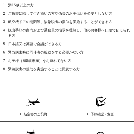
1
満15歳以上の方
2
ご搭乗に際して付き添いの方や係員のお手伝いを必要としない方
3
航空機ドアの開閉等、緊急脱出の援助を実施することができる方
4
脱出手順の案内および乗務員の指示を理解し、他のお客様へ口頭で伝えられ
る方
5
日本語又は英語で会話ができる方
6
緊急脱出時に同伴者の援助をする必要がない方
7
お子様（満8歳未満）をお連れでない方
8
緊急脱出の援助を実施することに同意する方
航空券のご予約
予約確認・変更