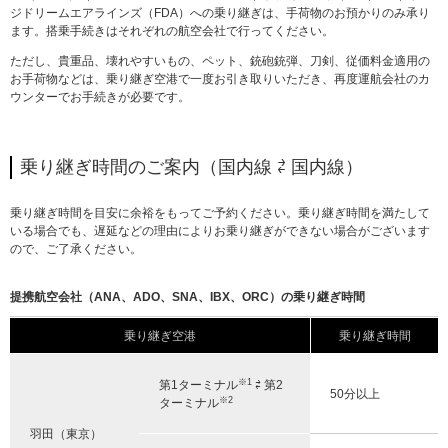
ジドリームエアラインズ（FDA）への乗り継ぎは、手荷物のお預かりのみ承り
ます。搭乗手続きはそれぞれの航空会社で行ってください。
ただし、貴重品、壊れやすいもの、ペット、銃砲銃弾、刀剣、従価料金適用の
お手荷物などは、乗り継ぎ空港で一度お引き取りいただき、再度運航会社のカ
ウンターでお手続きが必要です。
乗り継ぎ時間のご案内（国内線 ⇄ 国内線）
乗り継ぎ時間を目安に余裕をもってご予約ください。乗り継ぎ時間を満たして
いる場合でも、遅延などの理由によりお乗り継ぎができない場合がございます
ので、ご了承ください。
提携航空会社（ANA、ADO、SNA、IBX、ORC）の乗り継ぎ時間
乗り継ぎ空港
乗り継ぎ時間
※1
第1ターミナル
⇄ 第2
50分以上
※2
ターミナル
羽田（東京）