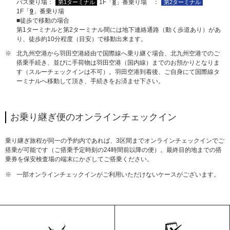
バス乗り場：
1F「
8
」番乗り場 ：
第1ターミナル
第2ターミナル
1F「
9
」番乗り場
■徒歩で移動の場合
第1ターミナルと第2ターミナル間には地下連絡通路（動く歩道あり）があ
り、徒歩約10分程度（目安）で移動出来ます。
※
北九州空港から羽田空港経由で国際線へ乗り継ぐ場合、北九州空港でのご
搭乗手続き、並びに手荷物は羽田空港（国内線）までのお預かりとなりま
す（スルーチェックインは不可）。羽田空港到着後、ご自身にて国際線タ
ーミナルへ移動して頂き、手続きをお済ませ下さい。
お乗り継ぎ便のオンラインチェックイン
乗り継ぎ旅程が同一の予約内であれば、3区間までオンラインチェックインでご
搭乗が可能です（ご搭乗予定時刻の24時間前以降の便）。最終目的地までの搭
乗券を保安検査場の端末にかざしてご搭乗ください。
※
一部オンラインチェックインがご利用いただけないケースがございます。