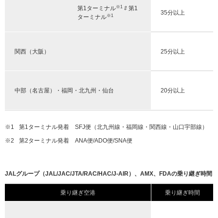
※1
第1ターミナル
⇄ 第1
35分以上
※1
ターミナル
関西（大阪）
25分以上
中部（名古屋）・福岡・北九州・仙台
20分以上
※1
第1ターミナル発着 SFJ便（北九州線・福岡線・関西線・山口宇部線）
※2
第2ターミナル発着 ANA便/ADO便/SNA便
JALグループ（JAL/JAC/JTA/RAC/HAC/J-AIR）、AMX、FDAの乗り継ぎ時間
乗り継ぎ空港
乗り継ぎ時間