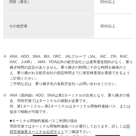
羽田（東京）
50分以上
その他空港
30分以上
※
ANA、ADO、SNA、IBX、ORC、JALグループ（JAL、JAC、JTA、RAC、
HAC、J-AIR）、AMX、FDA以外の航空会社とは連帯運送契約がなく、乗り
継ぎ時間の設定がありません。乗り継ぎの時間に十分な時間を確保のう
え、乗り継がれる航空会社の指定時間までに保安検査場を通過できるよう
ご計画ください。
ご不明な点は、乗り継ぎ先の各航空会社へお問い合わせください。
※
ANA（国内線）ADO、SNAは第2ターミナルの出発となり、乗り継ぎの場
合、羽田空港ではターミナルの移動が必要です。
尚、第1ターミナル⇔第2ターミナルはターミナル間無料連絡バス、または
徒歩で移動が可能です。
■ターミナル間無料連絡バスご利用の場合
羽田空港ではターミナル間無料連絡バスが運行しております。詳しくは
羽
田空港旅客ターミナル公式サイト
でご確認下さい。