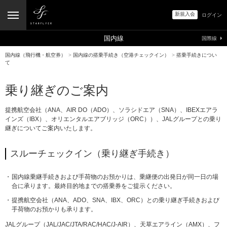
新規入会
ログイン
国内線
国際線
国内線（飛行機・航空券）
>
国内線の搭乗手続き（空港チェックイン）
>
搭乗手続きについ
て
乗り継ぎのご案内
提携航空会社（ANA、AIR DO（ADO）、ソラシドエア（SNA）、IBEXエアラ
インズ（IBX）、オリエンタルエアブリッジ（ORC））、JALグループとの乗り
継ぎについてご案内いたします。
スルーチェックイン（乗り継ぎ手続き）
国内線乗継手続きおよび手荷物のお預かりは、乗継便の出発日が同一日の場
合に承ります。最終目的地までの搭乗券をご提示ください。
提携航空会社（ANA、ADO、SNA、IBX、ORC）との乗り継ぎ手続きおよび
手荷物のお預かりも承ります。
JALグループ（JAL/JAC/JTA/RAC/HAC/J-AIR）、天草エアライン（AMX）、フ