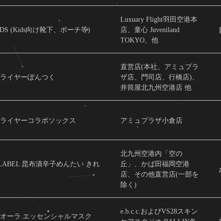
Luxuary Flight羽田空港本
KIDS (Kids向け靴下、ポーチ等)
店、童心 Juveniland
TOKYO、他
直営店(本社、アミュプラ
ライヤーぽんつく
ザ店、門司店、行橋店)、
井筒屋北九州空港店 他
ライヤーコラボソックス
アミュプラザ小倉店
北九州空港内「空の
 LABEL 昆布漬辛子めんたい きれ
丘」、かば田福岡空港
店、その他直営店(一部を
除く)
e.b.c.c.およびVS28スキン
ムオーラ.エッセンシャルマスク