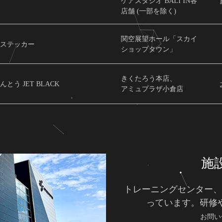
ケアスタジオ BALI IN各
店舗 (一部を除く)
関空展望ホール「スカイ
ステッカー
ショップタウン」
きくたろう本店、
とう JET BLACK
アミュプラザ小倉店
施
トレーニングセンター、
っています。研修
お問い