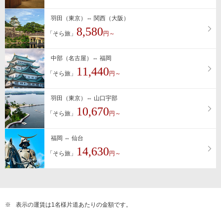
羽田（東京）⇔ 関西（大阪）
8,580
「そら旅」
円～
中部（名古屋）⇔ 福岡
11,440
「そら旅」
円～
羽田（東京）⇔ 山口宇部
10,670
「そら旅」
円～
福岡 ⇔ 仙台
14,630
「そら旅」
円～
※
表示の運賃は1名様片道あたりの金額です。