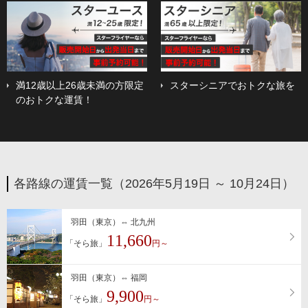
満12歳以上26歳未満の方限定
スターシニアでおトクな旅を
のおトクな運賃！
各路線の運賃一覧（2026年5月19日 ～ 10月24日）
羽田（東京）⇔ 北九州
11,660
「そら旅」
円～
羽田（東京）⇔ 福岡
9,900
「そら旅」
円～