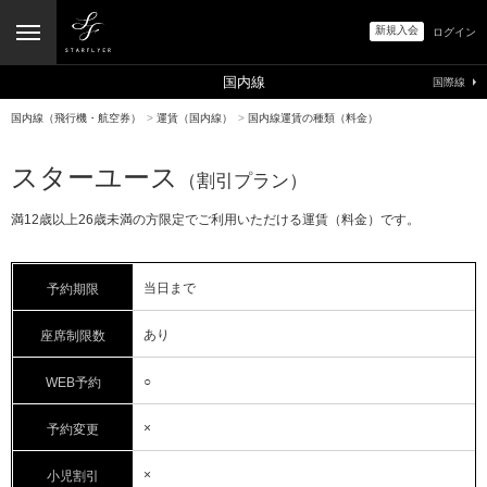
新規入会
ログイン
国内線
国際線
国内線（飛行機・航空券）
>
運賃（国内線）
>
国内線運賃の種類（料金）
スターユース
（割引プラン）
満12歳以上26歳未満の方限定でご利用いただける運賃（料金）です。
当日まで
予約期限
あり
座席制限数
○
WEB予約
×
予約変更
×
小児割引