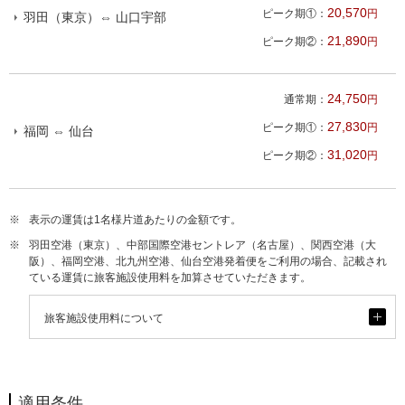
20,570
ピーク期①：
円
羽田（東京）⇔ 山口宇部
21,890
ピーク期②：
円
24,750
通常期：
円
27,830
ピーク期①：
円
福岡 ⇔ 仙台
31,020
ピーク期②：
円
※
表示の運賃は1名様片道あたりの金額です。
※
羽田空港（東京）、中部国際空港セントレア（名古屋）、関西空港（大
阪）、福岡空港、北九州空港、仙台空港発着便をご利用の場合、記載され
ている運賃に旅客施設使用料を加算させていただきます。
開
旅客施設使用料について
く
適用条件