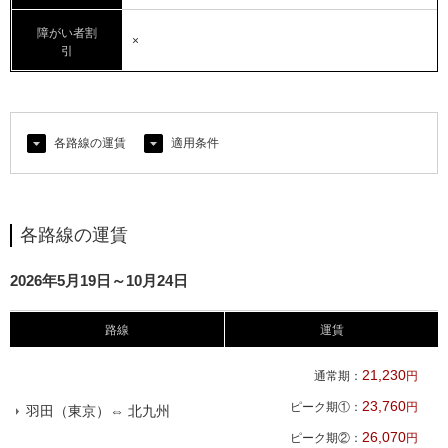
障がい者割
×
引
各路線の運賃
適用条件
各路線の運賃
2026年5月19日～10月24日
路線
運賃
21,230
通常期：
円
23,760
ピーク期①：
円
羽田（東京）⇔ 北九州
26,070
ピーク期②：
円