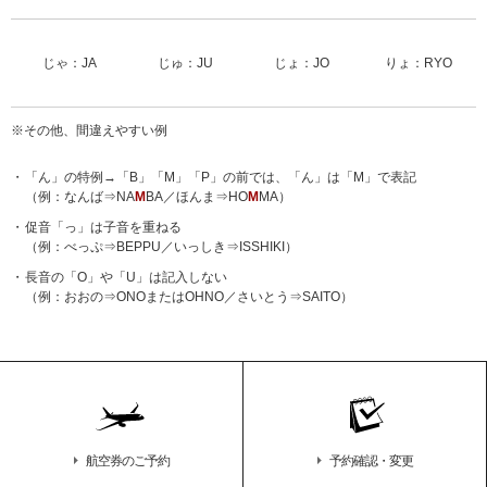
じゃ：JA
じゅ：JU
じょ：JO
りょ：RYO
※その他、間違えやすい例
「ん」の特例→「B」「M」「P」の前では、「ん」は「M」で表記
（例：なんば⇒NA
M
BA／ほんま⇒HO
M
MA）
促音「っ」は子音を重ねる
（例：べっぷ⇒BEPPU／いっしき⇒ISSHIKI）
長音の「O」や「U」は記入しない
（例：おおの⇒ONOまたはOHNO／さいとう⇒SAITO）
航空券のご予約
予約確認・変更