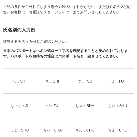
上記の条件から外れてしまう場合や姓名いずれかがない、または姓名の区別が
ないお客様は、お電話でスターフライヤーまでお問い合わせください。
氏名別の入力例
該当する氏名入力例をご確認ください。
日本のパスポートはヘボン式ローマ字名を表記することと決められておりま
す。パスポートをお持ちの場合はパスポート名と一致させてください。
し：SHI
ち：CHI
つ：TSU
ふ：FU
じ・ぢ：JI
づ：ZU
しゃ：SHA
しゅ：SHU
しょ：SHO
ちゃ：CHA
ちゅ：CHU
ちょ：CHO