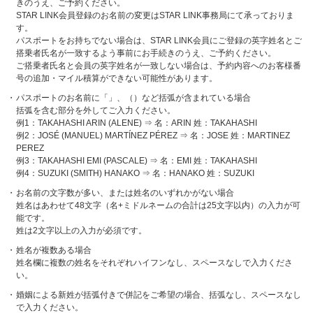
きのうえ、ご予約ください。
STAR LINK会員登録のお名前の変更はSTAR LINK事務局にて承っておりま
す。
パスポートをお持ちでない場合は、STAR LINK会員にご登録の英字姓名とご
搭乗者氏名が一致するよう事前にお手続きのうえ、ご予約ください。
ご搭乗者氏名と会員の英字姓名が一致しない場合は、予約内容へのお客様番
号の追加・マイル積算ができない可能性があります。
パスポートのお名前に「」、（）など括弧が含まれている場合
括弧を含む部分を外してご入力ください。
例1：TAKAHASHI ARIN (ALENE) ⇒ 名：ARIN 姓：TAKAHASHI
例2：JOSÉ (MANUEL) MARTÍNEZ PÉREZ ⇒ 名：JOSE 姓：MARTINEZ
PEREZ
例3：TAKAHASHI EMI (PASCALE) ⇒ 名：EMI 姓：TAKAHASHI
例4：SUZUKI (SMITH) HANAKO ⇒ 名：HANAKO 姓：SUZUKI
お名前の文字数が多い、または姓名のいずれかがない場合
姓名はあわせて48文字（名+ミドルネームの合計は25文字以内）の入力が可
能です。
姓は2文字以上の入力が必須です。
姓名が複数ある場合
姓名欄に複数の姓名をそれぞれハイフンなし、スペースなしで入力くださ
い。
婚姻による新姓が括弧付きで併記をご希望の場合、括弧なし、スペースなし
で入力ください。