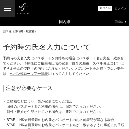
新規入会
ログイン
国内線
国際線
国内線（飛行機・航空券）
予約時の氏名入力について
予約時の氏名入力はパスポートをお持ちの場合はパスポート名と完全一致させ
てください。予約後にご搭乗者氏名の変更（姓名の順番、スペル修正含む）は
できませんので以下の内容にご注意ください。パスポートをお持ちでない場合
は、
ヘボン式ローマ字一覧表
に従って入力してください。
注意が必要なケース
ご結婚などにより、姓が変更になった場合
旧姓のパスポートをご利用の場合は、旧姓でご入力ください。
新姓・旧姓が併記されている場合は、新姓でご入力ください。
STAR LINK会員登録のお名前とパスポートのお名前表記が異なる場合
STAR LINK会員登録のお名前とパスポート名が一致するように事前にお手続