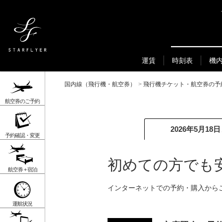
運賃
時刻表
機
国内線（飛行機・航空券）
>
飛行機チケット・航空券の予
航空券のご予約
2026年5月18
予約確認・変更
初めての方でも
航空券 + 宿泊
インターネットでの予約・購入から
運航状況