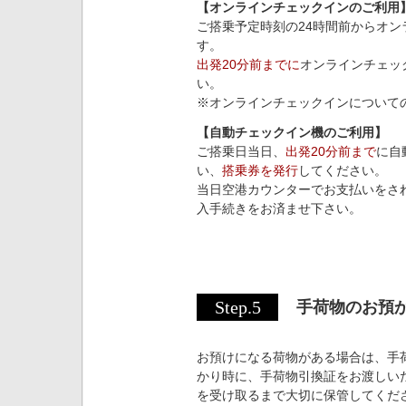
【オンラインチェックインのご利用
ご搭乗予定時刻の24時間前からオ
す。
出発20分前までに
オンラインチェッ
い。
※オンラインチェックインについて
【自動チェックイン機のご利用】
ご搭乗日当日、
出発20分前まで
に自
い、
搭乗券を発行
してください。
当日空港カウンターでお支払いをさ
入手続きをお済ませ下さい。
Step.5
手荷物のお預
お預けになる荷物がある場合は、手
かり時に、手荷物引換証をお渡しい
を受け取るまで大切に保管してくだ