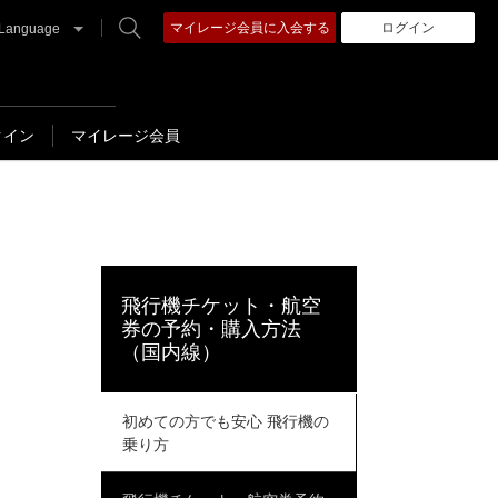
マイレージ会員に入会する
ログイン
Language
クイン
マイレージ会員
飛行機チケット・航空
券の予約・購入方法
（国内線）
初めての方でも安心 飛行機の
乗り方