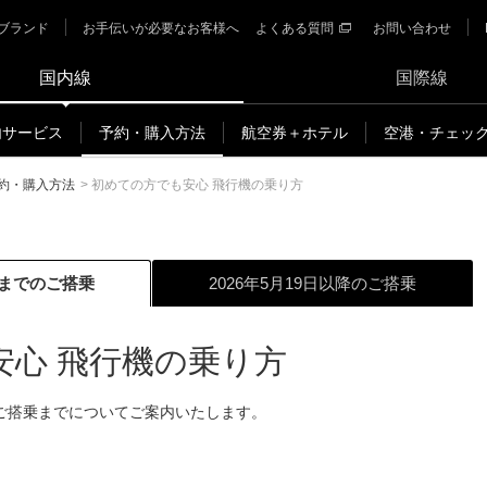
ブランド
お手伝いが必要なお客様へ
よくある質問
お問い合わせ
国内線
国際線
内サービス
予約・購入方法
航空券＋ホテル
空港・チェッ
約・購入方法
>
初めての方でも安心 飛行機の乗り方
日まで
のご搭乗
2026年5月19日以降
のご搭乗
安心 飛行機の乗り方
ご搭乗までについてご案内いたします。