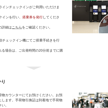
】
ンラインチェックインがご利用いただけま
クインを行い、
搭乗券を発行
してくださ
の詳細は
こちら
をご確認ください。
動チェックイン機にてご搭乗手続きを行
れる場合は、ご出発時間の20分前までに購
かり
荷物カウンターにてお預けください。お預
たします。手荷物引換証は到着地で手荷物
さい。