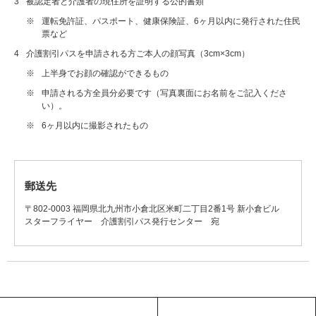
3
被認定者と介護者の現住所を証明する公的書類
※
運転免許証、パスポート、健康保険証、6ヶ月以内に発行された住民
票など
4
介護割引パスを申請される方ご本人の顔写真（3cm×3cm）
※
上半身でお顔の確認ができるもの
※
申請される方全員分必要です（写真裏面にお名前をご記入くださ
い）。
※
6ヶ月以内に撮影されたもの
郵送先
〒802-0003 福岡県北九州市小倉北区米町二丁目2番1号 新小倉ビル
スターフライヤー 介護割引パス発行センター 宛