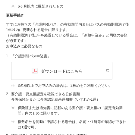
※
6ヶ月以内に撮影されたもの
更新手続き
すでにお持ちの「介護割引パス」の有効期間内またはパスの有効期限満了後
1年以内に更新される場合に限ります。
（有効期限満了後1年を経過している場合は、「新規申込み」と同様の書類
が必要です）
お申込みに必要なもの
1
「介護割引パス申込書」
ダウンロードはこちら
※
3名様以上でお申込みの場合は、2枚めをご利用ください。
2
要介護・要支援認定を確認できる公的書類
介護保険証または介護認定結果通知書（いずれか1通）
※
保険証または通知書に記載のある要介護・要支援の「認定有効期
間」内のものに限ります。
※
複数名分を同時に申請される場合は、名前・住所等の確認ができれ
ば1通で可。