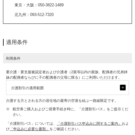
東京・大阪
050-3822-1489
北九州
093-512-7320
適用条件
利用条件
要介護・要支援被認定者および介護者（2親等以内の親族、配偶者の兄弟姉
妹の配偶者ならびに子の配偶者の父母に限る）にご利用いただけます。
開
介護割引の適用範囲
く
介護する方とされる方の居住地の最寄の空港を結ぶ一路線限定です。
※
航空券ご購入およびご搭乗手続き時に、「介護割引パス」をご提示くだ
さい。
「介護割引パス」については、
「介護割引パス申込みに関するご案内」
およ
び
「申込みに必要な書類」
をご確認ください。