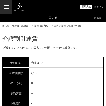
新規入会
ログイン
国内線
国際線
国内線（飛行機・航空券）
>
運賃（国内線）
>
国内線運賃の種類（料金）
介護割引運賃
介護する方とされる方の両方にご利用いただける運賃です。
当日まで
予約期限
なし
座席制限数
×
WEB予約
○
予約変更
-
小児割引