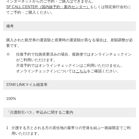
インターネットからのご予約・ご購入はできません。
SF CALL CENTER（国内線予約・案内センター）
もしくは指定旅行会社に
てご予約・ご購入ください。
備考
購入された航空券の運賃額と搭乗時の運賃額が異なる場合は、差額調整が必
要です。
※
往復予約で往路搭乗済みの場合、復路便ではオンラインチェックイン
がご利用いただけます。
片道予約ではオンラインチェックインはご利用いただけません。
オンラインチェックインについては
こちら
をご確認ください。
STAR LINKマイル積算率
100%
「介護割引パス」申込みに関するご案内
1
介護する方とされる方の居住地の最寄りの空港を結ぶ一路線限定でご利
用いただけます。