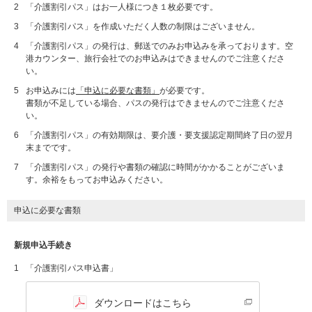
2
「介護割引パス」はお一人様につき１枚必要です。
3
「介護割引パス」を作成いただく人数の制限はございません。
4
「介護割引パス」の発行は、郵送でのみお申込みを承っております。空
港カウンター、旅行会社でのお申込みはできませんのでご注意くださ
い。
5
お申込みには
「申込に必要な書類」
が必要です。
書類が不足している場合、パスの発行はできませんのでご注意くださ
い。
6
「介護割引パス」の有効期限は、要介護・要支援認定期間終了日の翌月
末までです。
7
「介護割引パス」の発行や書類の確認に時間がかかることがございま
す。余裕をもってお申込みください。
申込に必要な書類
新規申込手続き
1
「介護割引パス申込書」
ダウンロードはこちら