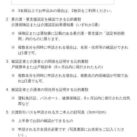
※
3名様以上でお申込みの場合は、2枚目をご利用ください。
2
要介護・要支援認定を確認できる公的書類
介護保険証または介護認定結果通知書（いずれか1通）
※
保険証または通知書に記載のある要介護・要支援の「認定有効期
間」内のものに限ります。
※
複数名分を同時に申請される場合は、名前・住所等の確認ができれ
ば1通で可。
3
被認定者と介護者との関係を証明する公的書類
戸籍謄本または戸籍抄本（6ヶ月以内に発行されたもの）
※
複数名分を同時に申請される場合は、複数名の内容確認が可能であ
れば1通でも可。
4
被認定者と介護者の現住所を証明する公的書類
※
運転免許証、パスポート、健康保険証、6ヶ月以内に発行された住民
票など
5
介護割引パスを申請される方ご本人の顔写真（3cm×3cm）
※
上半身でお顔の確認ができるもの
※
申請される方全員分必要です（写真裏面にお名前をご記入くださ
い）。