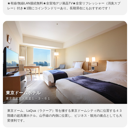
★有線/無線LAN接続無料★全室地デジ液晶TV★全室リフレッシャー（消臭スプ
レー）付き★1階にコインランドリーあり。長期滞在にもおすすめです！
東京ドームホテル
東京都文京区後楽１－３－６１
東京ドーム、LaQua（ラクーア）等を擁する東京ドームシティ内に位置する４３
階建の超高層ホテル。山手線の内側に位置し、ビジネス・観光の拠点としても大
変便利です。