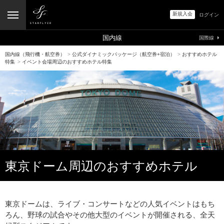
新規入会
ログイン
国内線
国際線
国内線（飛行機・航空券）
>
公式ダイナミックパッケージ（航空券+宿泊）
>
おすすめホテル
特集
>
イベント会場周辺のおすすめホテル特集
東京ドーム周辺のおすすめホテル
東京ドームは、ライブ・コンサートなどの人気イベントはもち
ろん、野球の試合やその他大型のイベントが開催される、全天