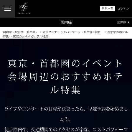
新規入会
ログイン
国内線
国際線
国内線（飛行機・航空券）
>
公式ダイナミックパッケージ（航空券+宿泊）
>
おすすめホテル
特集
>
東京のおすすめホテル特集
東京・首都圏のイベント
会場周辺のおすすめホテ
ル特集
ライブやコンサートの日程が決まったら、早速予約を始めまし
ょう。
徒歩圏内や、交通機関でのアクセスが楽な、コストパフォーマ