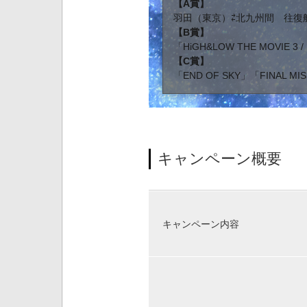
【A賞】
羽田（東京）⇄北九州間 往復航
【B賞】
「HiGH&LOW THE MOVIE 3
【C賞】
「END OF SKY」「FINAL 
キャンペーン概要
キャンペーン内容