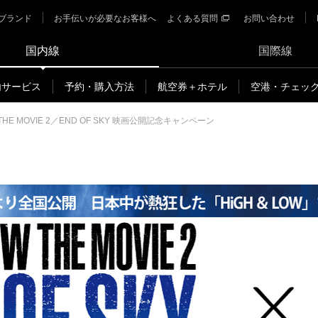
ブランド
お手伝いが必要なお客様へ
よくある質問
お問い合わせ
国内線
国際線
内サービス
予約・購入方法
航空券＋ホテル
空港・チェッ
 THE MOVIE 2／END OF SKY 映画公開記念キャンペーン