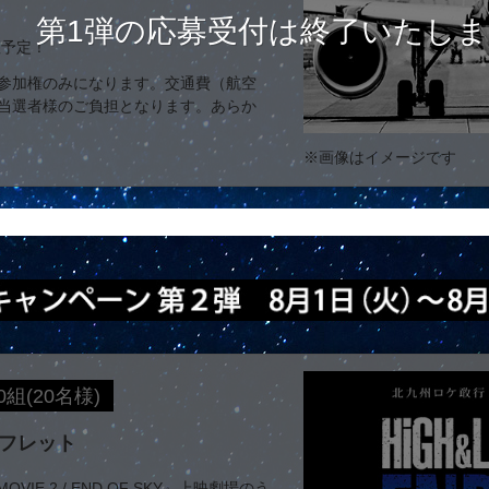
第1弾の応募受付は終了いたし
壇予定！
参加権のみになります。交通費（航空
当選者様のご負担となります。あらか
※画像はイメージです
0組(20名様)
フレット
OVIE 2 / END OF SKY』上映劇場のう