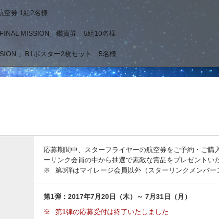
空券 1組2名様
 / FINAL MISSION」鑑賞券 5組10名様
MISSION 」B1ポスター2枚セット 5名様
応募期間中、スターフライヤーの航空券をご予約・ご購
ーリンク会員の中から抽選で素敵な賞品をプレゼントい
※
第3弾はマイレージ会員以外（スターリンクメンバー
第1弾：2017年7月20日（木）～ 7月31日（月）
※
第1弾の応募受付は終了いたしました