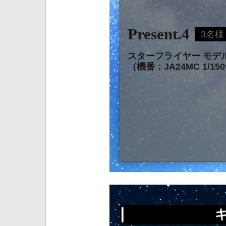
Present.4
3名様
スターフライヤー モデ
（機番：JA24MC 1/1