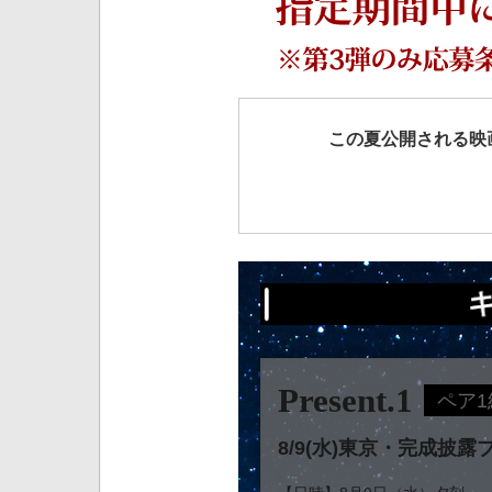
この夏公開される映画「
Present.1
ペア1
8/9(水)東京・完成披