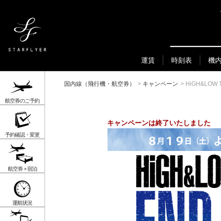
運賃
時刻表
機
国内線（飛行機・航空券）
>
キャンペーン
>
HiGH&LOW
航空券のご予約
キャンペーンは終了いたしました
予約確認・変更
航空券 + 宿泊
運航状況