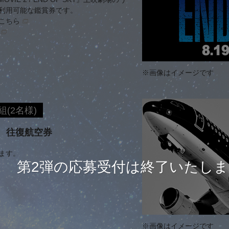
利用可能な鑑賞券です。
こちら
※画像はイメージです
組(2名様)
 往復航空券
ます。
第2弾の応募受付は終了いたし
※画像はイメージです