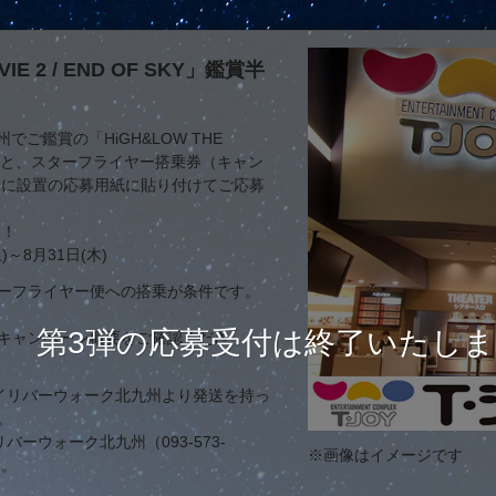
IE 2 / END OF SKY」鑑賞半
ご鑑賞の「HiGH&LOW THE
KY」半券と、スターフライヤー搭乗券（キャン
場に設置の応募用紙に貼り付けてご応募
！！
)～8月31日(木)
ーフライヤー便への搭乗が条件です。
第3弾の応募受付は終了いたし
キャンペーン概要をご確認くださ
イリバーウォーク北九州より発送を持っ
。
ーウォーク北九州（093-573-
※画像はイメージです
い。