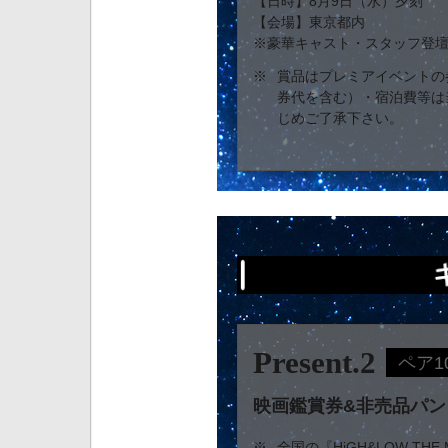
【日時】8月9日（水）夕刻
【会場】東京都内
※豪華キャスト・スタッフ登
※
賞品はプレミアイベントの
券代を含む）・宿泊費等は
じめご了承下さい。
Present.2
ペア1
映画鑑賞券&非売品パン
※
全国の『HiGH&LOW THE M