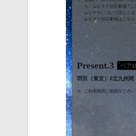
ち、ムビチケ対応劇場でご
ムビチケについて詳しくは
ムビチケ対応劇場は
こちら
Present.3
ペア1
羽田（東京）⇄北九州間
※
ご利用期間に制限がござい