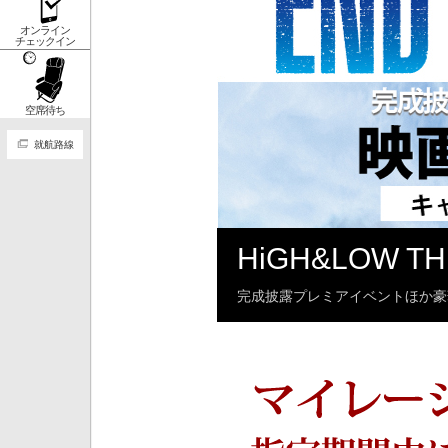
オンライン
チェックイン
空席待ち
就航路線
HiGH&LOW 
完成披露プレミアイベントほか豪