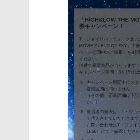
「HiGH&LOW THE MOV
券キャンペーン！
T・ジョイリバーウォーク北九州で
MOVIE 2 / END OF S
ペーン期間中のご搭乗）を劇
ください。
抽選で豪華賞品が当たります
キャンペーン期間：8月19日(土
※
キャンペーン期間中にスタ
搭乗区間は問いません。
（その他、応募詳細は下記
い。）
※
当選者の発表は、T・ジョ
て代えさせていただきます
お問い合わせはT・ジョイリバ
1566）にてご確認くださ