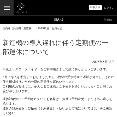
新規入会
ログイン
国内線
国際線
国内線（飛行機・航空券）
>
2025年度：お知らせ
新造機の導入遅れに伴う定期便の一
部運休について
2025年5月28日
平素よりスターフライヤーをご利用頂きまして誠にありがとうございます。
6月に導入を予定しておりました新しい機材の受領時期に遅延が発生し、それに
伴う機材繰りのため一部の定期便を運休いたします。
ご利用のお客様には、多大なるご迷惑とご不便をお掛けいたしますこと深くお
詫び申し上げます。
運休対象便にご予約されているお客様は、振替（予約変更）または払い戻しを
承ります。
運休の対象便および振替（予約変更）・払い戻し方法については以下をご確認
ください。