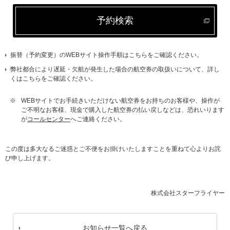
予約検索
振替（予約変更）のWEBサイト操作手順はこちらをご確認ください。
弊社都合により遅延・欠航が発生した場合の航空券の取扱いについて、詳し
くはこちらをご確認ください。
※
WEBサイトでお手続きいただけない航空券をお持ちのお客様や、操作が
ご不明なお客様、現金で購入した航空券の払い戻しなどは、恐れいります
が
コールセンター
へご連絡ください。
この度は多大なるご迷惑とご不便をお掛けいたしますことを重ねて心よりお詫
び申し上げます。
株式会社スターフライヤー
お知らせ一覧へ戻る