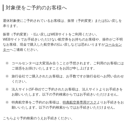
対象便をご予約のお客様へ
運休対象便にご予約されているお客様は、振替（予約変更）または払い戻しを
承ります。
振替（予約変更）・払い戻しはWEBサイトをご利用ください。
WEBサイトでお手続きいただけない航空券をお持ちのお客様や、操作がご不明
なお客様、現金で購入した航空券の払い戻しなどは恐れいりますが
コールセン
ター
へご連絡ください。
※
コールセンターは大変混み合うことが予想されます。ご利用のお客様には
ご迷惑をお掛けいたしますことをお詫び申し上げます。
※
旅行会社でご購入されたお客様は、お手数ですが旅行会社へお問い合わせ
ください。
※
法人サイト(SF-Biz)でご予約されたお客様は、法人サイトよりお手続きを
お願いいたします。以下の予約検索からではお手続きいただけません。
※
特典航空券をご予約のお客様は、
特典航空券専用デスク
よりお手続きをお
願いいたします。以下の予約検索からではお手続きいただけません。
こちらより予約検索のうえお手続きください。