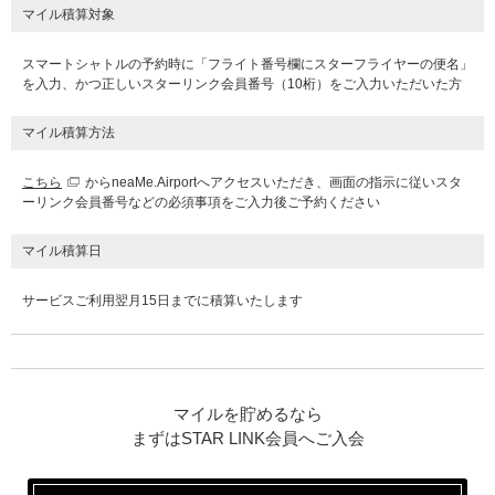
マイル積算対象
スマートシャトルの予約時に「フライト番号欄にスターフライヤーの便名」
を入力、かつ正しい️スターリンク会員番号（10桁）をご入力いただいた方
マイル積算方法
こちら
からneaMe.Airportへアクセスいただき、画面の指示に従い️スタ
ーリンク会員番号などの必須事項をご入力後ご予約ください
マイル積算日
サービスご利用翌月15日までに積算いたします
マイルを貯めるなら
まずはSTAR LINK会員へご入会