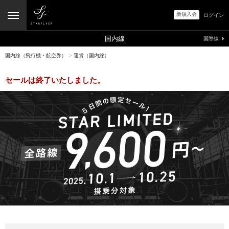
新規入会
ログイン
国内線
国際線
国内線（飛行機・航空券）
>
運賃（国内線）
セールは終了いたしました。