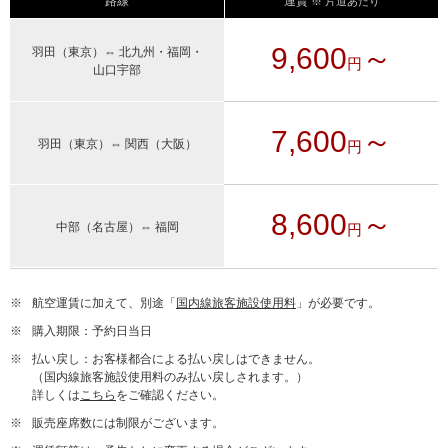
路線
運賃
※ 片道あたり
9,600
～
羽田（東京）⇔ 北九州・福岡・
円
山口宇部
7,600
～
羽田（東京）⇔ 関西（大阪）
円
8,600
～
中部（名古屋）⇔ 福岡
円
※
航空運賃に加えて、別途「
国内線旅客施設使用料
」が必要です。
※
購入期限：予約日当日
※
払い戻し：お客様都合による払い戻しはできません。
（国内線旅客施設使用料のみ払い戻しされます。）
詳しくは
こちら
をご確認ください。
※
販売座席数には制限がございます。