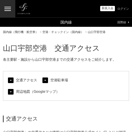
新規入会
ログイン
国内線
国際線
国内線（飛行機・航空券）
>
空港・チェックイン（国内線）
>
山口宇部空港
山口宇部空港 交通アクセス
各主要駅・施設から山口宇部空港までの交通アクセスをご紹介します。
交通アクセス
空港駐車場
周辺地図（Googleマップ）
交通アクセス