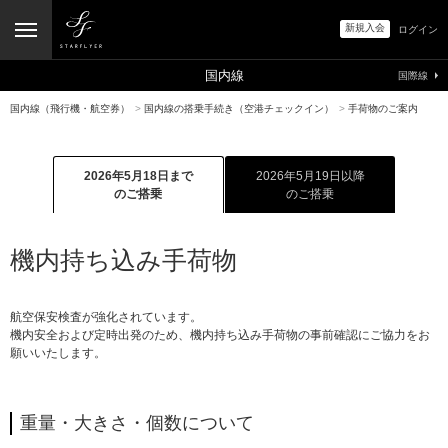
新規入会
ログイン
国内線
国際線
国内線（飛行機・航空券）
>
国内線の搭乗手続き（空港チェックイン）
>
手荷物のご案内
2026年5月18日まで
2026年5月19日以降
のご搭乗
のご搭乗
機内持ち込み手荷物
航空保安検査が強化されています。
機内安全および定時出発のため、機内持ち込み手荷物の事前確認にご協力をお
願いいたします。
重量・大きさ・個数について