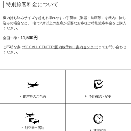
特別旅客料金について
機内持ち込みサイズを超える壊れやすい手荷物（楽器・絵画等）を機内に持ち
込みの場合など、1名で2席以上の座席が必要なお客様は特別旅客料金をご購入
ください。
11,500円
全国一律：
ご不明な点は
SF CALL CENTER(国内線予約・案内センター)
までお問い合わせ
ください。
航空券のご予約
予約確認・変更
航空券 + 宿泊
運航状況