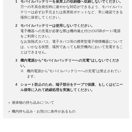
1
モバイルバッテリーを座席上の収納棚へ収納しないでください。
万一の不具合発生時に速やかな対応ができるよう、モバイルバッ
テリーは必ずお手元または座席前ポケットなど、常に確認できる
場所に保管してください。
2
モバイルバッテリーは使用しないでください。
電子機器への充電が必要な際は機内備え付けのUSBポート/電源
をご利用ください。
なお加熱式タバコ、電子タバコ等の携帯型電子喫煙機器について
は、いかなる状態、場所であっても航空機内において充電するこ
とはできません。
3
機内電源から”モバイルバッテリーへの充電”はしないでくださ
い。
※
機内電源から”モバイルバッテリーへの充電”は禁止されてい
ます。
4
ショート防止のため、端子部分をテープで保護、もしくはビニー
ル袋等に入れて絶縁処理を実施してください。
液体物の持ち込みについて
機内持ち込み・お預けに条件があるもの