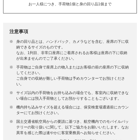
お一人様につき、手荷物1個と身の回り品1個まで
注意事項
※
身の回り品とは、ハンドバック、カメラなどを含む、座席の下に収
納できるサイズのものです。
なお、1列目、非常口座席にご着席されるお客様は座席の下に収納
が出来ませんのでご了承ください。
※
手荷物はご自身で座席上の物入またはお客様の前の座席の下に収納
してください。
ご自身での収納が難しい手荷物は予めカウンターでお預けくださ
い。
※
サイズ以内の手荷物をお持ち込みの場合でも、客室内に収納できな
い場合には預入手荷物としてお預かりすることもございます。
※
機内持ち込みサイズを超える場合には、保安検査場通過前にカウン
ターにてお預けください。
※
国土交通省航空局からの要請に基づき、航空機内でのモバイルバッ
テリーの取り扱いに関して、以下ご協力をお願いいたします。なお
異常を感じた際は速やかに客室乗務員へお知らせください。