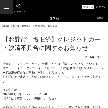
新規入会
ログイン
国内線
国際線
国内線（飛行機・航空券）
>
2026年度：お知らせ
【お詫び：復旧済】クレジットカー
ド決済不具合に関するお知らせ
2026年6月30日
平素よりスターフライヤーをご利用いただき、誠にありがとうございます。
スターフライヤー ウェブサイトにおいて、一部のお客様においてクレジットカ
ード決済が行えない事象が発生しておりました。
お客様にはご迷惑とご不便をおかけしましたことを、深くお詫び申し上げま
す。
＜発生日時＞
2026年6月30日（火）9:30～11:46
※現在は本事象について復旧しております。
お客様にはご心配とご迷惑をおかけしましたこと、重ねてお詫び申し上げま