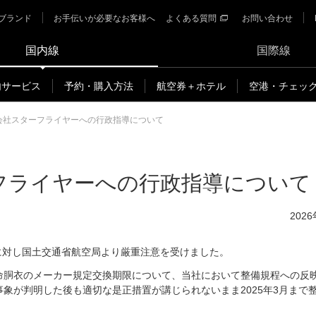
ブランド
お手伝いが必要なお客様へ
よくある質問
お問い合わせ
国内線
国際線
内サービス
予約・購入方法
航空券＋ホテル
空港・チェッ
会社スターフライヤーへの行政指導について
フライヤーへの行政指導について
202
に対し国土交通省航空局より厳重注意を受けました。
救命胴衣のメーカー規定交換期限について、当社において整備規程への反
て事象が判明した後も適切な是正措置が講じられないまま2025年3月まで