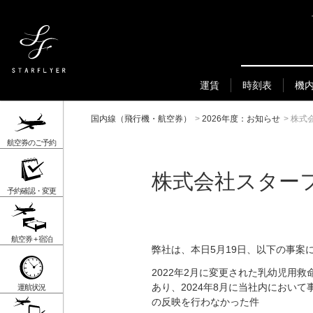
運賃
時刻表
機
国内線（飛行機・航空券）
>
2026年度：お知らせ
>
株式
航空券のご予約
株式会社スター
予約確認・変更
航空券 + 宿泊
弊社は、本日5月19日、以下の事案
2022年2月に変更された乳幼児用
あり、2024年8月に当社内におい
運航状況
の反映を行わなかった件