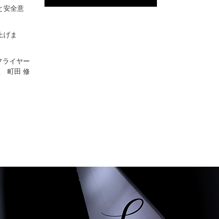
と安全意
上げま
フライヤー
 町田 修