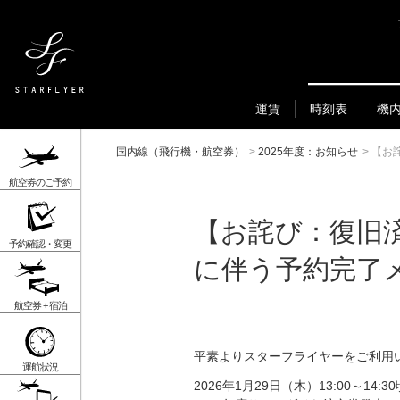
運賃
時刻表
機
国内線（飛行機・航空券）
>
2025年度：お知らせ
>
【お
航空券のご予約
【お詫び：復旧済
予約確認・変更
に伴う予約完了
航空券 + 宿泊
平素よりスターフライヤーをご利用
運航状況
2026年1月29日（木）13:00～14