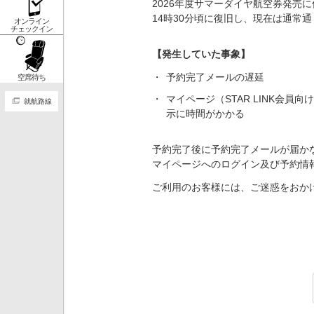
2026年度サマーダイヤ航空券発売
14時30分頃に復旧し、現在は通常
オンライン
チェックイン
【発生していた事象】
予約完了メールの遅延
空席待ち
マイページ（STAR LINK会
就航路線
示に時間がかかる
予約完了後に予約完了メールが届か
マイページへのログイン及び予約情
ご利用のお客様には、ご迷惑をおか