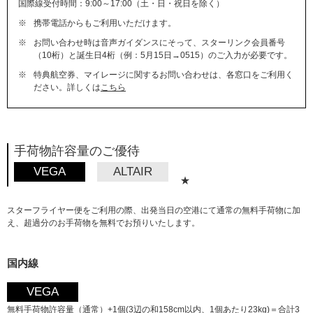
国際線受付時間：9:00～17:00（土・日・祝日を除く）
※
携帯電話からもご利用いただけます。
※
お問い合わせ時は音声ガイダンスにそって、スターリンク会員番号
（10桁）と誕生日4桁（例：5月15日→0515）のご入力が必要です。
※
特典航空券、マイレージに関するお問い合わせは、各窓口をご利用く
ださい。詳しくは
こちら
手荷物許容量のご優待
VEGA
ALTAIR
★
スターフライヤー便をご利用の際、出発当日の空港にて通常の無料手荷物に加
え、超過分のお手荷物を無料でお預りいたします。
国内線
VEGA
無料手荷物許容量（通常）+1個(3辺の和158cm以内、1個あたり23kg)＝合計3