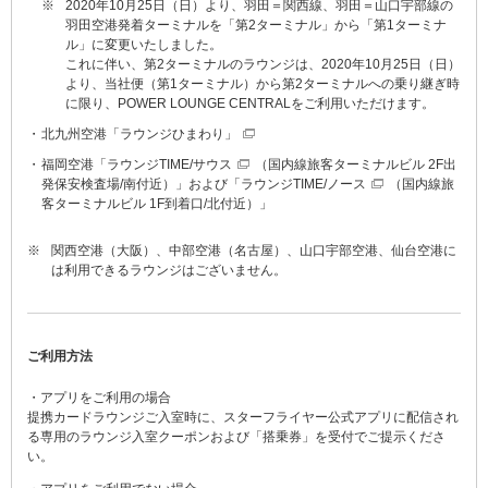
※
2020年10月25日（日）より、羽田＝関西線、羽田＝山口宇部線の
羽田空港発着ターミナルを「第2ターミナル」から「第1ターミナ
ル」に変更いたしました。
これに伴い、第2ターミナルのラウンジは、2020年10月25日（日）
より、当社便（第1ターミナル）から第2ターミナルへの乗り継ぎ時
に限り、POWER LOUNGE CENTRALをご利用いただけます。
北九州空港
「ラウンジひまわり」
福岡空港「
ラウンジTIME/サウス
（国内線旅客ターミナルビル 2F出
発保安検査場/南付近）」および「
ラウンジTIME/ノース
（国内線旅
客ターミナルビル 1F到着口/北付近）」
※
関西空港（大阪）、中部空港（名古屋）、山口宇部空港、仙台空港に
は利用できるラウンジはございません。
ご利用方法
・アプリをご利用の場合
提携カードラウンジご入室時に、スターフライヤー公式アプリに配信され
る専用のラウンジ入室クーポンおよび「搭乗券」を受付でご提示くださ
い。