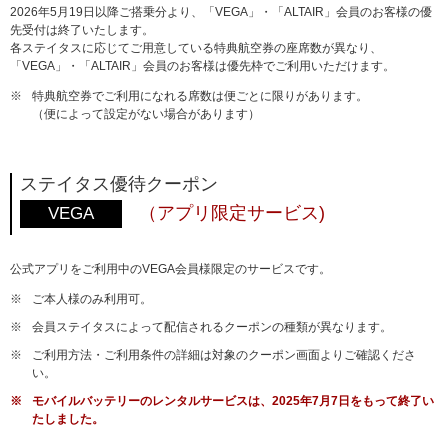
2026年5月19日以降ご搭乗分より、「VEGA」・「ALTAIR」会員のお客様の優
先受付は終了いたします。
各ステイタスに応じてご用意している特典航空券の座席数が異なり、
「VEGA」・「ALTAIR」会員のお客様は優先枠でご利用いただけます。
※
特典航空券でご利用になれる席数は便ごとに限りがあります。
（便によって設定がない場合があります）
ステイタス優待クーポン
（アプリ限定サービス)
VEGA
公式アプリをご利用中のVEGA会員様限定のサービスです。
※
ご本人様のみ利用可。
※
会員ステイタスによって配信されるクーポンの種類が異なります。
※
ご利用方法・ご利用条件の詳細は対象のクーポン画面よりご確認くださ
い。
※
モバイルバッテリーのレンタルサービスは、2025年7月7日をもって終了い
たしました。