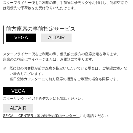
スターフライヤー便をご利用の際、手荷物に優先タグをお付けし、到着空港で
は最優先で手荷物をお受け取りいただけます。
前方座席の事前指定サービス
VEGA
ALTAIR
スターフライヤー便をご利用の際、優先的に前方の座席指定を承ります。
座席のご指定はマイページまたは、お電話にて承ります。
※
既に他のお客様が前方座席を指定いただいている場合は、ご希望に添えな
い場合もございます。
当日空港カウンターにて前方座席の指定をご希望の場合も同様です。
VEGA
スターリンク・ベガ予約デスク
にお電話ください。
ALTAIR
SF CALL CENTER（国内線予約案内センター）
にお電話ください。