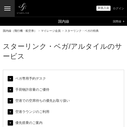
新規入会
ログイン
国内線
国際線
国内線（飛行機・航空券）
>
マイレージ会員
>
スターリンク・ベガの特典
スターリンク・ベガ/アルタイルのサ
ービス
ベガ専用予約デスク
手荷物許容量のご優待
空港での空席待ちの優先お取り扱い
空港ラウンジのご利用
優先搭乗のご案内