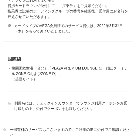
・アプリをご利用でない場合
提携カードラウンジ受付にて、「搭乗券」をご提示ください。
搭乗券に記載のボーディンググループの番号を確認後、受付用にお名前を
控えさせていただきます。
※
カードタイプのVEGA会員証でのサービス提供は、2022年3月31日
（木）をもって終了いたしました。
国際線
桃園国際空港（台北）「
PLAZA PREMIUM LOUNGE
（第1ターミナ
ル ZONE-CおよびZONE-D）」
（英語サイト）
※
利用時には、チェックインカウンターでラウンジ利用クーポンをお受
け取りの上、受付でクーポンをお渡しください。
※
一部有料のサービスもございますので、ご利用の際に受付でご確認くださ
い。