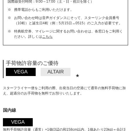
国際線受付時間：9:00～17:00（土・日・祝日を除く）
※
携帯電話からもご利用いただけます。
※
お問い合わせ時は音声ガイダンスにそって、スターリンク会員番号
（10桁）と誕生日4桁（例：5月15日→0515）のご入力が必要です。
※
特典航空券、マイレージに関するお問い合わせは、各窓口をご利用く
ださい。詳しくは
こちら
手荷物許容量のご優待
VEGA
ALTAIR
★
スターフライヤー便をご利用の際、出発当日の空港にて通常の無料手荷物に加
え、超過分のお手荷物を無料でお預りいたします。
国内線
VEGA
無料手荷物許容量（通常）+1個(3辺の和158cm以内、1個あたり23kg)＝合計3