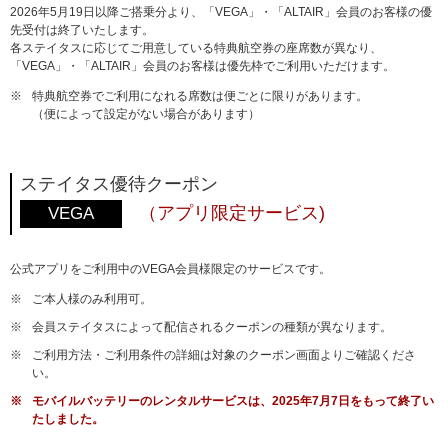
2026年5月19日以降ご搭乗分より、「VEGA」・「ALTAIR」会員のお客様の優
先受付は終了いたします。
各ステイタスに応じてご用意している特典航空券の座席数が異なり、
「VEGA」・「ALTAIR」会員のお客様は優先枠でご利用いただけます。
※
特典航空券でご利用になれる席数は便ごとに限りがあります。
（便によって設定がない場合があります）
ステイタス優待クーポン
（アプリ限定サービス)
VEGA
公式アプリをご利用中のVEGA会員様限定のサービスです。
※
ご本人様のみ利用可。
※
会員ステイタスによって配信されるクーポンの種類が異なります。
※
ご利用方法・ご利用条件の詳細は対象のクーポン画面よりご確認くださ
い。
※
モバイルバッテリーのレンタルサービスは、2025年7月7日をもって終了い
たしました。