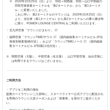
※
2020年10月25日（日）より、羽田＝関西線、羽田＝山口宇部線の
羽田空港発着ターミナルを「第2ターミナル」から「第1ターミナ
ル」に変更いたしました。
これに伴い、第2ターミナルのラウンジは、2020年10月25日（日）
より、当社便（第1ターミナル）から第2ターミナルへの乗り継ぎ時
に限り、POWER LOUNGE CENTRALをご利用いただけます。
北九州空港
「ラウンジひまわり」
福岡空港「
ラウンジTIME/サウス
（国内線旅客ターミナルビル 2F出
発保安検査場/南付近）」および「
ラウンジTIME/ノース
（国内線旅
客ターミナルビル 1F到着口/北付近）」
※
関西空港（大阪）、中部空港（名古屋）、山口宇部空港、仙台空港に
は利用できるラウンジはございません。
ご利用方法
・アプリをご利用の場合
提携カードラウンジご入室時に、スターフライヤー公式アプリに配信され
る専用のラウンジ入室クーポンおよび「搭乗券」を受付でご提示くださ
い。