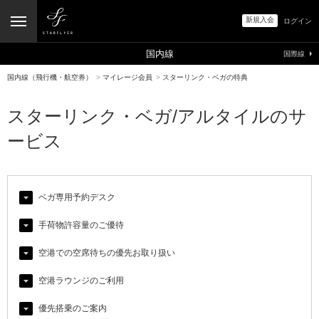
新規入会
ログイン
国内線
国際線
国内線（飛行機・航空券）
>
マイレージ会員
>
スターリンク・ベガの特典
スターリンク・ベガ/アルタイルのサ
ービス
ベガ専用予約デスク
手荷物許容量のご優待
空港での空席待ちの優先お取り扱い
空港ラウンジのご利用
優先搭乗のご案内