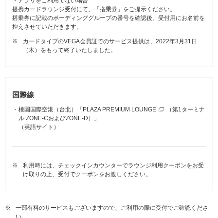
・アプリをご利用でない場合
提携カードラウンジ受付にて、「搭乗券」をご提示ください。
搭乗券に記載のボーディンググループの番号を確認後、受付用にお名前を
控えさせていただきます。
※
カードタイプのVEGA会員証でのサービス提供は、2022年3月31日
（木）をもって終了いたしました。
国際線
桃園国際空港（台北）「
PLAZA PREMIUM LOUNGE
（第1ターミナ
ル ZONE-CおよびZONE-D）」
（英語サイト）
※
利用時には、チェックインカウンターでラウンジ利用クーポンをお受
け取りの上、受付でクーポンをお渡しください。
※
一部有料のサービスもございますので、ご利用の際に受付でご確認くださ
い。