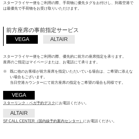
スターフライヤー便をご利用の際、手荷物に優先タグをお付けし、到着空港で
は最優先で手荷物をお受け取りいただけます。
前方座席の事前指定サービス
VEGA
ALTAIR
スターフライヤー便をご利用の際、優先的に前方の座席指定を承ります。
座席のご指定はマイページまたは、お電話にて承ります。
※
既に他のお客様が前方座席を指定いただいている場合は、ご希望に添えな
い場合もございます。
当日空港カウンターにて前方座席の指定をご希望の場合も同様です。
VEGA
スターリンク・ベガ予約デスク
にお電話ください。
ALTAIR
SF CALL CENTER（国内線予約案内センター）
にお電話ください。