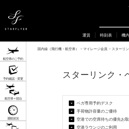
運賃
時刻表
機
国内線（飛行機・航空券）
>
マイレージ会員
>
スターリン
航空券のご予約
スターリンク・
予約確認・変更
航空券 + 宿泊
ベガ専用予約デスク
手荷物許容量のご優待
運航状況
空港での空席待ちの優先お取
空港ラウンジのご利用