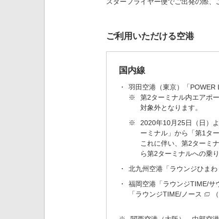
スターフライヤー便でご出発の際、
ご利用いただける空港
国内線
羽田空港（東京）「
POWER 
※
第2ターミナル内エアポート
対象外となります。
※
2020年10月25日（
ーミナル」から「第1タ
これに伴い、第2ターミナ
ら第2ターミナルへの乗り継
北九州空港
「ラウンジひまわ
福岡空港「
ラウンジTIME/サ
「
ラウンジTIME/ノース
（