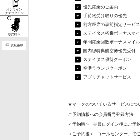
優先搭乗のご案内
オンライン
チェックイン
手荷物受け取りの優先
前方座席の事前指定サービス
ステイタス搭乗ボーナスマイ
空席待ち
年間搭乗回数ボーナスマイル
就航路線
国内線特典航空券優先受付
ステイタス優待クーポン
空港ラウンジクーポン
アプリチャットサービス
★マークのついているサービスにつ
ご予約情報への会員番号登録方法
＜予約時＞
会員ログイン後にご予
＜ご予約後＞
コールセンターまで