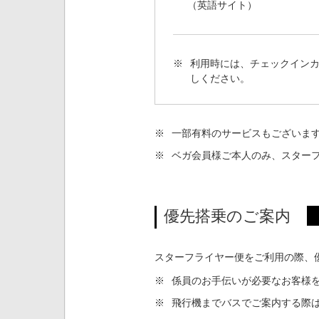
（英語サイト）
※
利用時には、チェックイン
しください。
※
一部有料のサービスもございま
※
ベガ会員様ご本人のみ、スター
優先搭乗のご案内
スターフライヤー便をご利用の際、
※
係員のお手伝いが必要なお客様
※
飛行機までバスでご案内する際