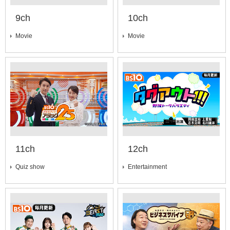
9ch
10ch
Movie
Movie
11ch
12ch
Quiz show
Entertainment