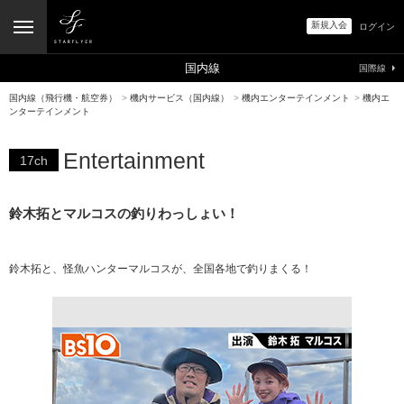
新規入会
ログイン
国内線
国際線
国内線（飛行機・航空券）
>
機内サービス（国内線）
>
機内エンターテインメント
>
機内エ
ンターテインメント
Entertainment
17ch
鈴木拓とマルコスの釣りわっしょい！
鈴木拓と、怪魚ハンターマルコスが、全国各地で釣りまくる！