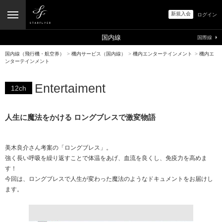
新規入会
ログイン
国内線
国際線
国内線（飛行機・航空券）
>
機内サービス（国内線）
>
機内エンターテインメント
>
機内エ
ンターテインメント
Entertaiment
12ch
人生に魔法をかける ロングブレスで激変物語
美木良介さん考案の「ロングブレス」。
強く長い呼吸を繰り返すことで体温をあげ、血流を良くし、免疫力を高めま
す！
今回は、ロングブレスで人生が変わった魔法のようなドキュメントをお届けし
ます。