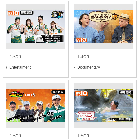
13ch
14ch
Entertaiment
Documentary
15ch
16ch