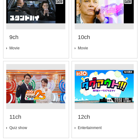
9ch
10ch
Movie
Movie
11ch
12ch
Quiz show
Entertainment