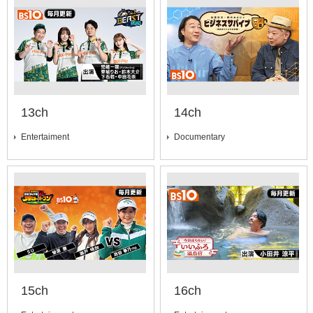
13ch
14ch
Entertaiment
Documentary
15ch
16ch