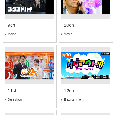
9ch
10ch
Movie
Movie
11ch
12ch
Quiz show
Entertainment