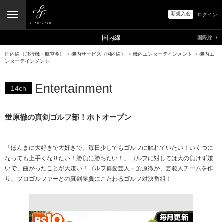
新規入会
ログイン
国内線
国際線
国内線（飛行機・航空券）
>
機内サービス（国内線）
>
機内エンターテインメント
>
機内エ
ンターテインメント
Entertainment
14ch
蛍原徹の真剣ゴルフ部！ホトオープン
「ほんまに大好きで大好きで、毎日少しでもゴルフに触れていたい！いくつに
なっても上手くなりたい！勝負に勝ちたい！」ゴルフに対しては大の負けず嫌
いで、曲がったことが大嫌い！ゴルフ偏愛芸人・蛍原徹が、芸能人チームを作
り、プロゴルファーとの真剣勝負にこだわるゴルフ対決番組！