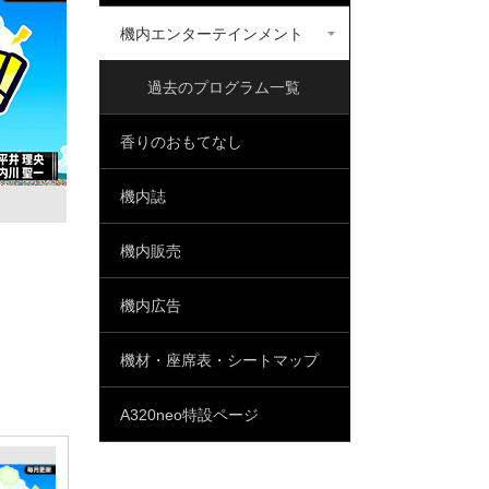
機内エンターテインメント
過去のプログラム一覧
香りのおもてなし
機内誌
機内販売
機内広告
機材・座席表・シートマップ
A320neo特設ページ