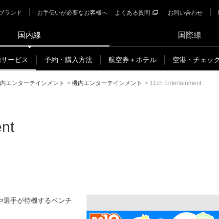
ブランド
お手伝いが必要なお客様へ
よくある質問
お問い合わせ
国内線
国際線
内サービス
予約・購入方法
航空券＋ホテル
空港・チェッ
内エンターテインメント
>
機内エンターテインメント
>
11ch Entertainment
ent
や選手が待機するベンチ