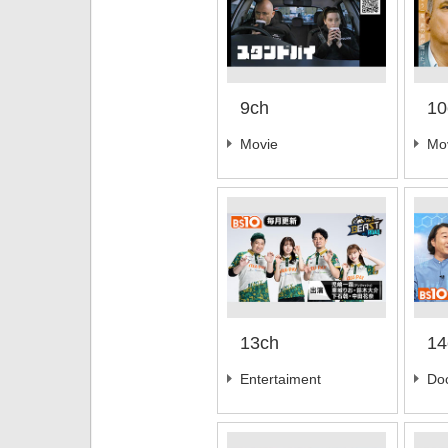
9ch
10
Movie
Mo
13ch
14
Entertaiment
Do