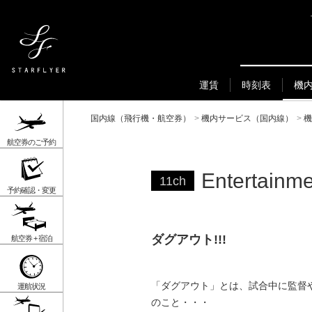
運賃
時刻表
機
国内線（飛行機・航空券）
>
機内サービス（国内線）
>
機
航空券のご予約
Entertainm
11ch
予約確認・変更
ダグアウト!!!
航空券 + 宿泊
「ダグアウト」とは、試合中に監督
運航状況
のこと・・・