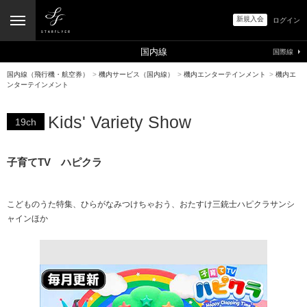
新規入会
ログイン
国内線
国際線
国内線（飛行機・航空券）
>
機内サービス（国内線）
>
機内エンターテインメント
>
機内エ
ンターテインメント
Kids' Variety Show
19ch
子育てTV ハピクラ
こどものうた特集、ひらがなみつけちゃおう、おたすけ三銃士ハピクラサンシ
ャインほか