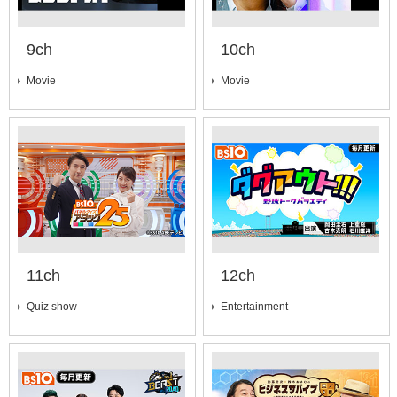
9ch
10ch
Movie
Movie
11ch
12ch
Quiz show
Entertainment