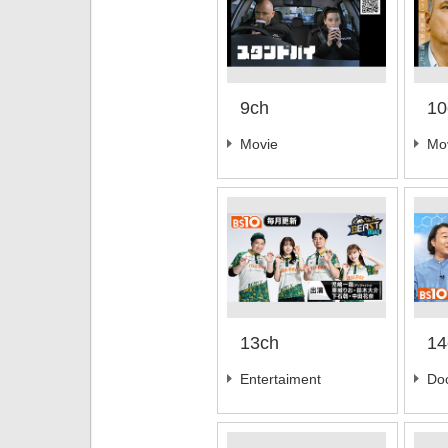
9ch
10
Movie
Mo
13ch
14
Entertaiment
Do