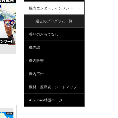
機内エンターテインメント
過去のプログラム一覧
香りのおもてなし
機内誌
機内販売
機内広告
機材・座席表・シートマップ
A320neo特設ページ