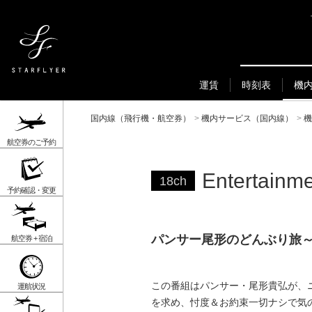
運賃
時刻表
機
国内線（飛行機・航空券）
>
機内サービス（国内線）
>
機
航空券のご予約
Entertainm
18ch
予約確認・変更
パンサー尾形のどんぶり旅
航空券 + 宿泊
この番組はパンサー・尾形貴弘が、
運航状況
を求め、忖度＆お約束一切ナシで気