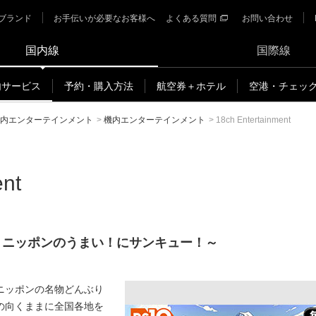
ブランド
お手伝いが必要なお客様へ
よくある質問
お問い合わせ
国内線
国際線
内サービス
予約・購入方法
航空券＋ホテル
空港・チェッ
内エンターテインメント
>
機内エンターテインメント
>
18ch Entertainment
ent
～ニッポンのうまい！にサンキュー！～
ニッポンの名物どんぶり
の向くままに全国各地を