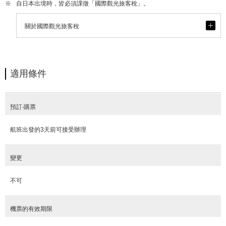
※
自日本出境時，皆必須課徵「國際觀光旅客稅」。
開
關於國際觀光旅客稅
く
適用條件
預訂‧購票
航班出發的3天前可接受辦理
變更
不可
機票的有效期限