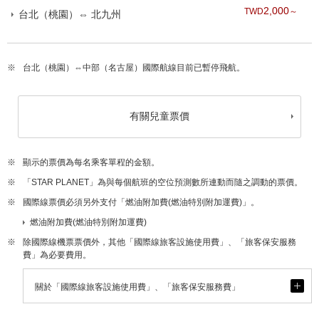
2,000
TWD
～
台北（桃園）⇔ 北九州
※
台北（桃園）⇔中部（名古屋）國際航線目前已暫停飛航。
有關兒童票價
※
顯示的票價為每名乘客單程的金額。
※
「STAR PLANET」為與每個航班的空位預測數所連動而隨之調動的票價。
※
國際線票價必須另外支付「燃油附加費(燃油特別附加運費)」。
燃油附加費(燃油特別附加運費)
※
除國際線機票票價外，其他「國際線旅客設施使用費」、「旅客保安服務
費」為必要費用。
開
關於「國際線旅客設施使用費」、「旅客保安服務費」
く