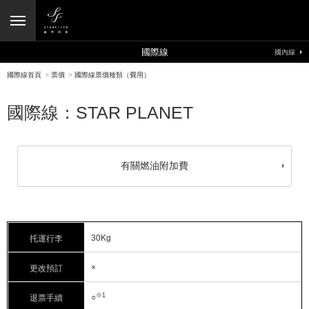
國際線
國內線
國際線首頁
>
票價
>
國際線票價種類（費用）
國際線：STAR PLANET
有關燃油附加費
30Kg
托運行李
×
更改預訂
※1
○
退票手續