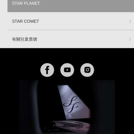
STAR PLANET
STAR COMET
有關兒童票價
Facebook
YouTube
Instagram