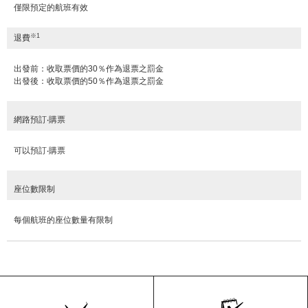
僅限預定的航班有效
※1
退費
出發前：收取票價的30％作為退票之罰金
出發後：收取票價的50％作為退票之罰金
網路預訂‧購票
可以預訂‧購票
座位數限制
每個航班的座位數量有限制