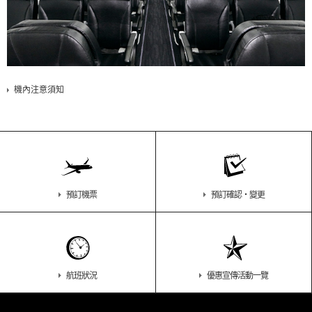
機內注意須知
預訂機票
預訂確認・變更
航班狀況
優惠宣傳活動一覽