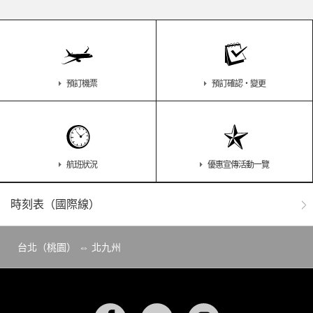
預訂機票
預訂確認・變更
航班狀況
優惠宣傳活動一覽
時刻表（國際線）
台北（桃園） ⇔ 北九州
Facebook
YouTube
Instagram