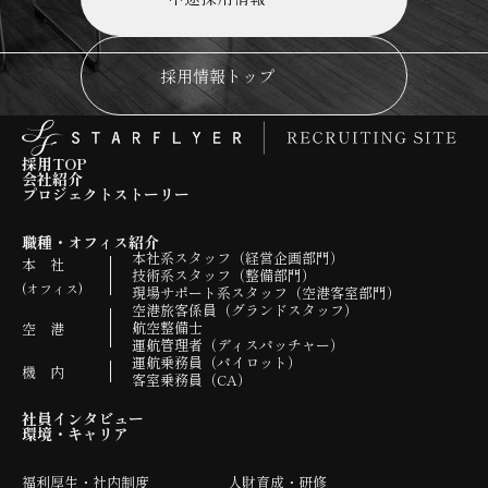
採用情報トップ
採用TOP
会社紹介
プロジェクトストーリー
職種・オフィス紹介
本社系スタッフ（経営企画部門）
本 社
技術系スタッフ（整備部門）
(オフィス)
現場サポート系スタッフ（空港客室部門）
空港旅客係員（グランドスタッフ）
航空整備士
空 港
運航管理者（ディスパッチャー）
運航乗務員（パイロット）
機 内
客室乗務員（CA）
社員インタビュー
環境・キャリア
福利厚生・社内制度
人財育成・研修