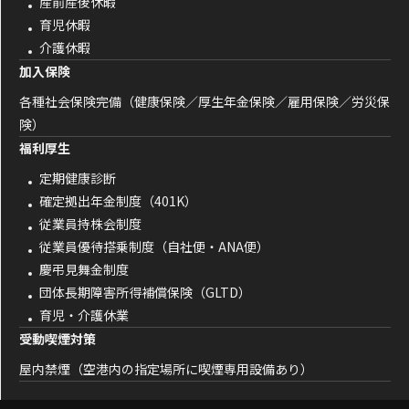
産前産後休暇
育児休暇
介護休暇
加入保険
各種社会保険完備（健康保険／厚生年金保険／雇用保険／労災保
険）
福利厚生
定期健康診断
確定拠出年金制度（401K）
従業員持株会制度
従業員優待搭乗制度（自社便・ANA便）
慶弔見舞金制度
団体長期障害所得補償保険（GLTD）
育児・介護休業
受動喫煙対策
屋内禁煙（空港内の指定場所に喫煙専用設備あり）