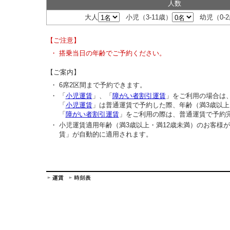
人数
大人
小児
（3-11歳）
幼児
（0-
【ご注意】
・
搭乗当日の年齢でご予約ください。
【ご案内】
・
6席2区間まで予約できます。
・
「
小児運賃
」、「
障がい者割引運賃
」をご利用の場合は
「
小児運賃
」は普通運賃で予約した際、年齢（満3歳以上
「
障がい者割引運賃
」をご利用の際は、普通運賃で予約
・
小児運賃適用年齢（満3歳以上・満12歳未満）のお客様
賃」が自動的に適用されます。